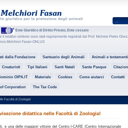
A
Ente Giuridico di Diritto Privato, Ente cessato
e il relativo simbolo sono stati regolarmente registrati dal Prof. Michele Pietro Ghezz
nca Melchiori Fasan
-ONLUS
ati dalla Fondazione
Santuario degli Animali
Animali e testamenti
Creaturisti
Tipi Italiani
Santi Natali
Sante Pasque
Citazion
dominio OIPA.IT
Materiale
Cookies
Come aiutarci
Contatti
 of Corporation
The Tax Code
lle Facoltà di Zoologia!
ivisezione didattica nelle Facoltà di Zoologia!
, e una delle maggiori vittorie del Centro I-CARE (Centro Internazionale