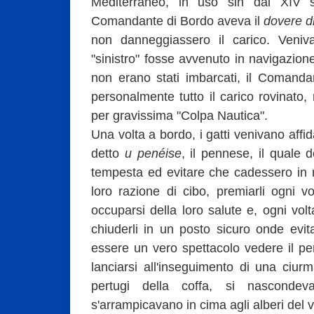
Mediterraneo, in uso sin dal XIV s
Comandante di Bordo aveva il
dovere di
non danneggiassero il carico. Veniv
"sinistro" fosse avvenuto in navigazione
non erano stati imbarcati, il Comanda
personalmente tutto il carico rovinato,
per gravissima "Colpa Nautica".
Una volta a bordo, i gatti venivano aff
detto
u penéise
, il pennese, il quale 
tempesta ed evitare che cadessero in
loro razione di cibo, premiarli ogni 
occuparsi della loro salute e, ogni vol
chiuderli in un posto sicuro onde ev
essere un vero spettacolo vedere il pe
lanciarsi all'inseguimento di una ciurm
pertugi della coffa, si nasconde
s'arrampicavano in cima agli alberi del v