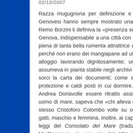
02/10/2007
Razza mugugnona per definizione e 
Genovesi hanno sempre mostrato una s
Remo Borzini li definiva la «presenza so
Genova, indispensabile a una città con u
piena di tanta bella rumenta attrattrice d
perché non erano dei mangiapane ad uf
alloggio lavorando dignitosamente; u
assumeva in pianta stabile negli archivi
sorci la carta dei documenti; come s
protezione e caldi posti in cui dormire
Andrea Doriavolle essere ritratto as
uomo di mare, sapeva che «chi alleva de
stesso Cristoforo Colombo volle su 
gatti, maschio e femmina. Inoltre, ai capi
leggi del
Consolato del Mare
(tradi