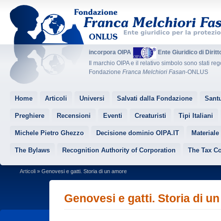
incorpora OIPA
Ente Giuridico di Dirit
Il marchio OIPA e il relativo simbolo sono stati reg
Fondazione
Franca Melchiori Fasan
-ONLUS
Home
Articoli
Universi
Salvati dalla Fondazione
Santu
Preghiere
Recensioni
Eventi
Creaturisti
Tipi Italiani
Michele Pietro Ghezzo
Decisione dominio OIPA.IT
Materiale
The Bylaws
Recognition Authority of Corporation
The Tax C
Articoli
» Genovesi e gatti. Storia di un amore
Genovesi e gatti. Storia di u