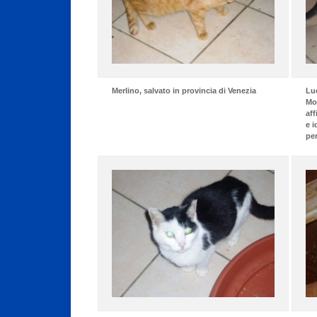
Merlino, salvato in provincia di Venezia
Luc
Mo
aff
e i
pe