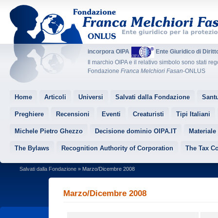
incorpora OIPA
Ente Giuridico di Dirit
Il marchio OIPA e il relativo simbolo sono stati reg
Fondazione
Franca Melchiori Fasan
-ONLUS
Home
Articoli
Universi
Salvati dalla Fondazione
Santu
Preghiere
Recensioni
Eventi
Creaturisti
Tipi Italiani
Michele Pietro Ghezzo
Decisione dominio OIPA.IT
Materiale
The Bylaws
Recognition Authority of Corporation
The Tax C
Salvati dalla Fondazione
» Marzo/Dicembre 2008
Marzo/Dicembre 2008