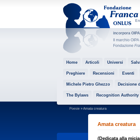
incorpora OIP
Il marchio OIPA 
Fondazione
Fra
Home
Articoli
Universi
Salv
Preghiere
Recensioni
Eventi
Michele Pietro Ghezzo
Decisione 
The Bylaws
Recognition Authority
Poesie
» Amata creatura
Amata creatura
(Dedicata alla micia