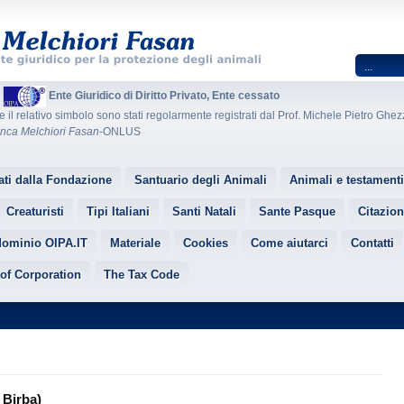
A
Ente Giuridico di Diritto Privato, Ente cessato
e il relativo simbolo sono stati regolarmente registrati dal Prof. Michele Pietro Ghezz
nca Melchiori Fasan
-ONLUS
ati dalla Fondazione
Santuario degli Animali
Animali e testamenti
Creaturisti
Tipi Italiani
Santi Natali
Sante Pasque
Citazion
dominio OIPA.IT
Materiale
Cookies
Come aiutarci
Contatti
 of Corporation
The Tax Code
 Birba)