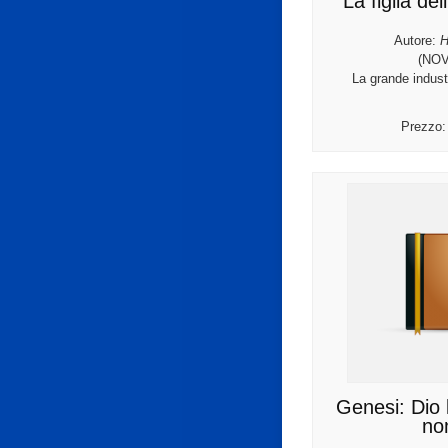
La figlia del
Autore:
H
(NOV
La grande industr
Prezzo
Genesi: Dio 
no