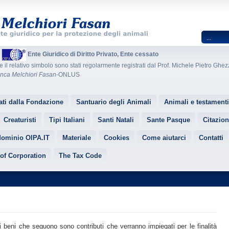
A
Ente Giuridico di Diritto Privato, Ente cessato
e il relativo simbolo sono stati regolarmente registrati dal Prof. Michele Pietro Ghezz
nca Melchiori Fasan
-ONLUS
ati dalla Fondazione
Santuario degli Animali
Animali e testamenti
Creaturisti
Tipi Italiani
Santi Natali
Sante Pasque
Citazion
dominio OIPA.IT
Materiale
Cookies
Come aiutarci
Contatti
 of Corporation
The Tax Code
r i beni che seguono sono contributi che verranno impiegati per le finalità