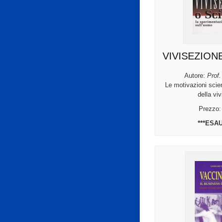
VIVISEZION
Autore:
Prof.
Le motivazioni scie
della vi
Prezzo
***ESAU