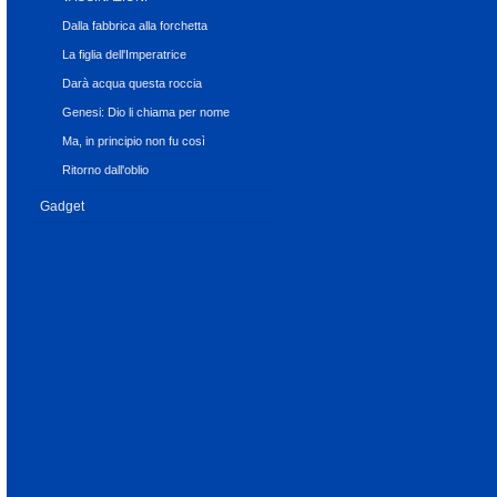
Dalla fabbrica alla forchetta
La figlia dell'Imperatrice
Darà acqua questa roccia
Genesi: Dio li chiama per nome
Ma, in principio non fu così
Ritorno dall'oblio
Gadget