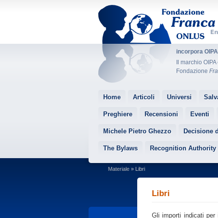
incorpora OIP
Il marchio OIPA 
Fondazione
Fra
Home
Articoli
Universi
Salv
Preghiere
Recensioni
Eventi
Michele Pietro Ghezzo
Decisione 
The Bylaws
Recognition Authority
Materiale
» Libri
Libri
Gli importi indicati pe