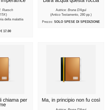
l'Imperatrice
Darà acqua questa roccia
. Ruesch
Autrice:
Bruna D'Aguì
ITA')
(Antico Testamento, 280 pp.)
ia della malattia
Prezzo:
SOLO SPESE DI SPEDIZIONE
:
€ 17.00
li chiama per
Ma, in principio non fu così
me
Autrice:
Bruna D'Aguì