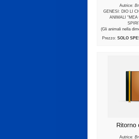
Autrice:
Br
GENESI: DIO LI 
ANIMALI "MEA 
SPIRI
(Gli animali nella di
Prezzo:
SOLO SPE
Ritorno d
Autrice:
Br