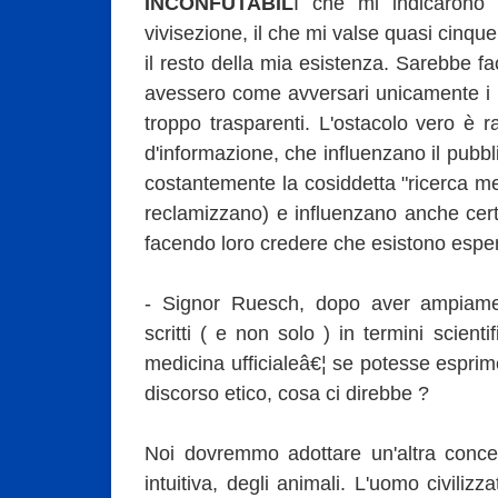
INCONFUTABIL
I che mi indicarono 
vivisezione, il che mi valse quasi cinqu
il resto della mia esistenza. Sarebbe fac
avessero come avversari unicamente i viv
troppo trasparenti. L'ostacolo vero è 
d'informazione, che influenzano il pubbl
costantemente la cosiddetta "ricerca m
reclamizzano) e influenzano anche certi 
facendo loro credere che esistono esperime
- Signor Ruesch, dopo aver ampiament
scritti ( e non solo ) in termini scientif
medicina ufficialeâ€¦ se potesse esprim
discorso etico, cosa ci direbbe ?
Noi dovremmo adottare un'altra conce
intuitiva, degli animali. L'uomo civiliz