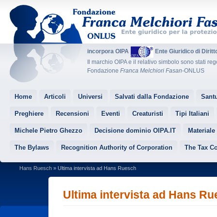
incorpora OIPA
Ente Giuridico di Dirit
Il marchio OIPA e il relativo simbolo sono stati reg
Fondazione
Franca Melchiori Fasan
-ONLUS
Home
Articoli
Universi
Salvati dalla Fondazione
Santu
Preghiere
Recensioni
Eventi
Creaturisti
Tipi Italiani
Michele Pietro Ghezzo
Decisione dominio OIPA.IT
Materiale
The Bylaws
Recognition Authority of Corporation
The Tax C
Hans Ruesch
» Ultima intervista ad Hans Ruesch
Ultima intervista ad Hans R